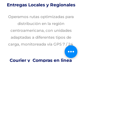
Entregas Locales y Regionales
Operamos rutas optimizadas para
distribución en la región
centroamericana, con unidades
adaptadas a diferentes tipos de
carga, monitoreada vía GPS 7 / 24
Courier y Compras en linea
Servicio de mensajería rápida para
envíos de paquetes y documentos,
garantizando entrega eficiente y
segura, además contamos nuestro
sitio web de compras en línea
www.buyexfreight.com
.