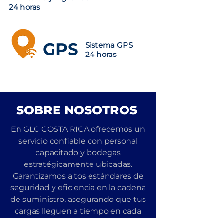
24 horas
GPS
Sistema GPS
24 horas
SOBRE NOSOTROS
En GLC COSTA RICA ofrecemos un
servicio confiable con personal
capacitado y bodegas
estratégicamente ubicadas.
Garantizamos altos estándares de
seguridad y eficiencia en la cadena
de suministro, asegurando que tus
cargas lleguen a tiempo en cada